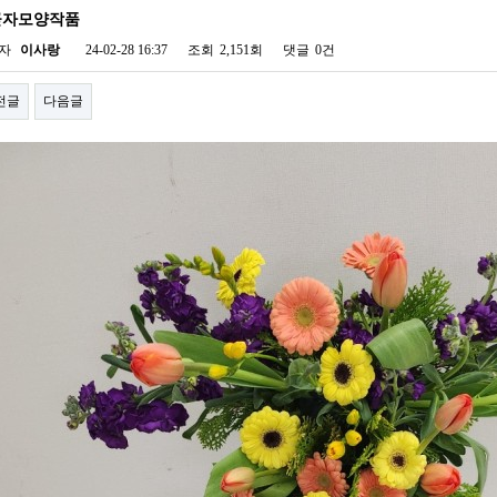
귿자모양작품
자
이사랑
24-02-28 16:37
조회
2,151회
댓글
0건
전글
다음글