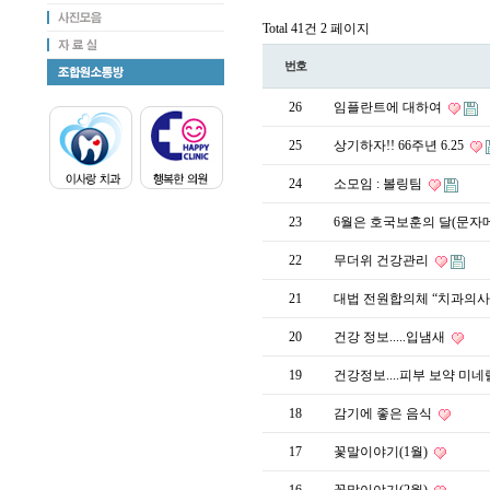
Total 41건
2 페이지
번호
26
임플란트에 대하여
25
상기하자!! 66주년 6.25
24
소모임 : 볼링팀
23
6월은 호국보훈의 달(문자
22
무더위 건강관리
21
대법 전원합의체 “치과의사도
20
건강 정보.....입냄새
19
건강정보....피부 보약 미
18
감기에 좋은 음식
17
꽃말이야기(1월)